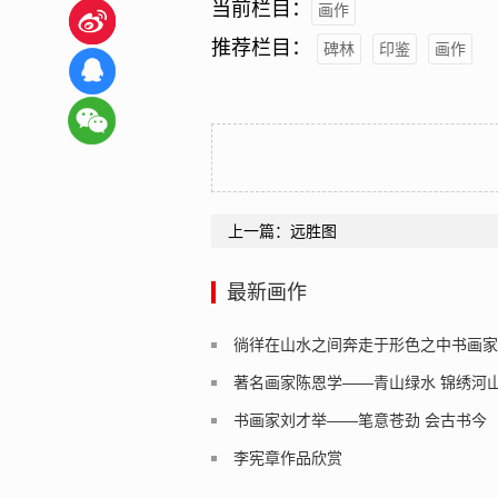
当前栏目：
画作
推荐栏目：
碑林
印鉴
画作
上一篇：
远胜图
最新画作
徜徉在山水之间奔走于形色之中书画家
术作品欣赏
著名画家陈恩学——青山绿水 锦绣河
赏
书画家刘才举——笔意苍劲 会古书今
李宪章作品欣赏