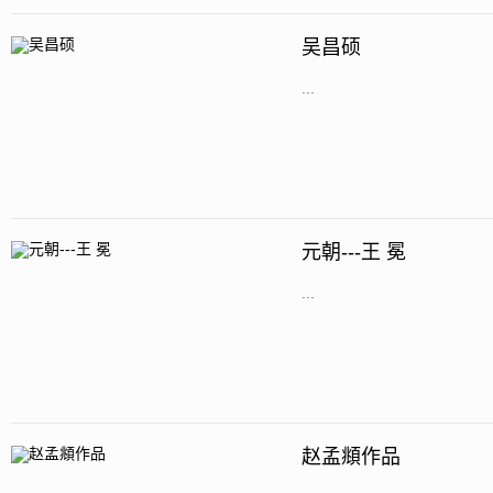
吴昌硕
...
元朝---王 冕
...
赵孟頫作品